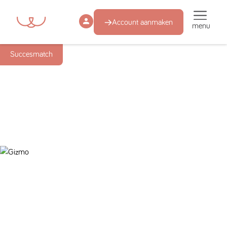
Account aanmaken
menu
Succesmatch