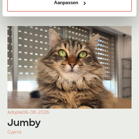
Cyprus
Aanpassen
Adoptie
06-08-2026
Jumby
Cyprus