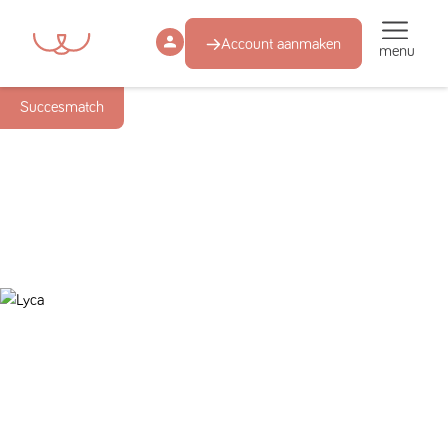
Account aanmaken
menu
Succesmatch