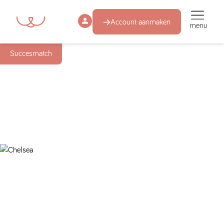
Account aanmaken
menu
Succesmatch