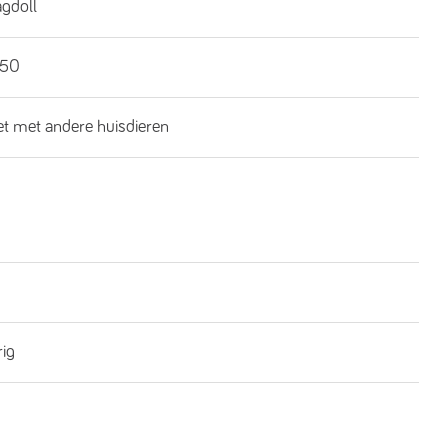
gdoll
€50
iet met andere huisdieren
rig