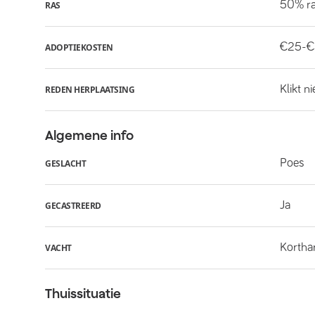
50% ra
RAS
€25-
ADOPTIEKOSTEN
Klikt n
REDEN HERPLAATSING
Algemene info
Poes
GESLACHT
Ja
GECASTREERD
Kortha
VACHT
Thuissituatie