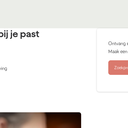
ij je past
Ontvang 
Maak een 
Zoekpr
ving