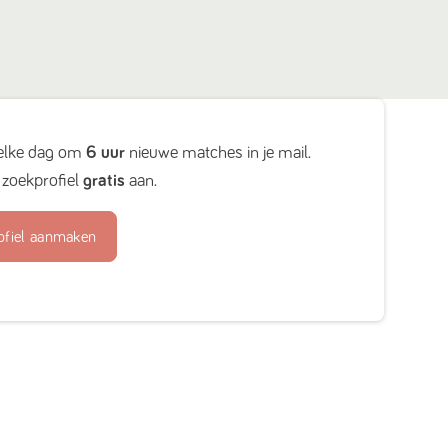
elke dag om
6 uur
nieuwe matches in je mail.
zoekprofiel
gratis
aan.
ofiel aanmaken