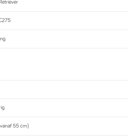
Retriever
€275
ing
rig
(vanaf 55 cm)