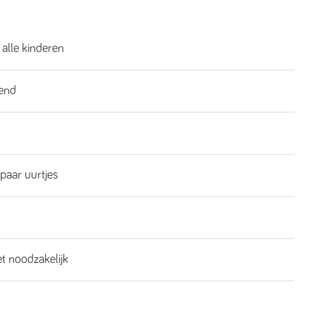
 alle kinderen
end
 paar uurtjes
et noodzakelijk