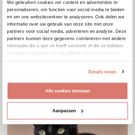
We gebruiken cookies om content en advertenties te
personaliseren, om functies voor social media te bieden
en om ons websiteverkeer te analyseren. Ook delen we
informatie over uw gebruik van onze site met onze
partners voor social media, adverteren en analyse. Deze
partners kunnen deze gegevens combineren met andere
informatie die u aan ze heeft verstrekt of die ze hebben
verzameld op basis van uw gebruik van hun services.
Adoptie
07-08-2026
Zayyan
Details tonen
Mijas
Alle cookies toestaan
Aanpassen