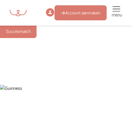
Account aanmaken
menu
Succesmatch