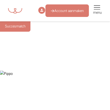
Account aanmaken
menu
Succesmatch