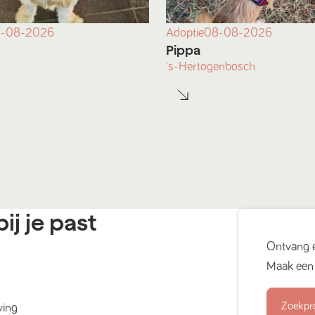
-08-2026
Adoptie
08-08-2026
Pippa
's-Hertogenbosch
ij je past
Ontvang 
Maak een 
Zoekpr
ving