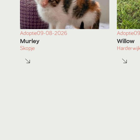
Adoptie
09-08-2026
Adoptie
09
Murley
Willow
Skopje
Harderwij