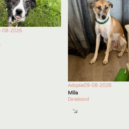
-08-2026
k
Adoptie
09-08-2026
Mila
Dinteloord