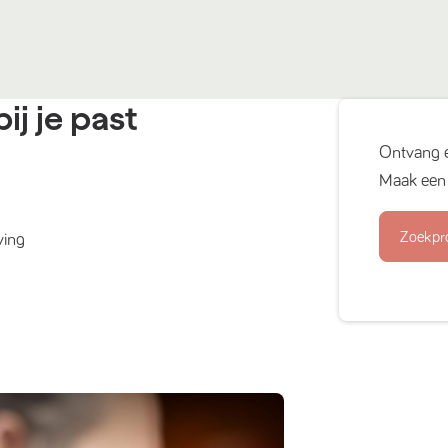
ij je past
Ontvang 
Maak een 
Zoekpr
ving