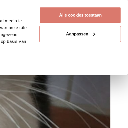
Account aanmaken
Alle cookies toestaan
al media te
van onze site
Aanpassen
 gegevens
 op basis van