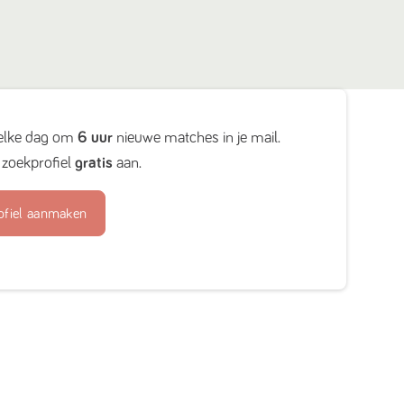
elke dag om
6 uur
nieuwe matches in je mail.
zoekprofiel
gratis
aan.
ofiel aanmaken