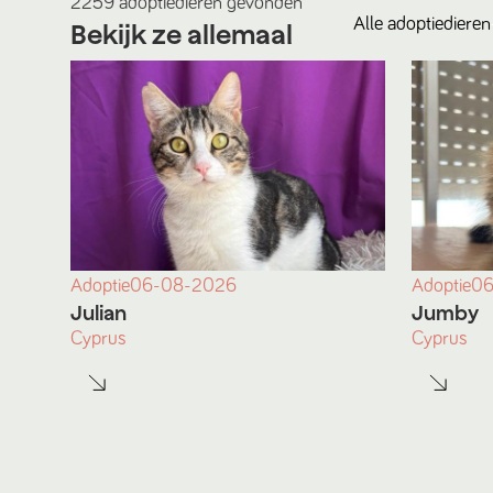
2259
adoptiedieren
gevonden
Alle
adoptiedieren
Bekijk ze allemaal
Adoptie
06-08-2026
Adoptie
06
Julian
Jumby
Cyprus
Cyprus