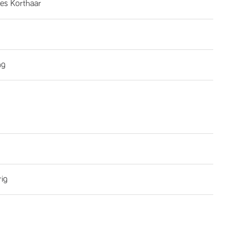
es Korthaar
ng
rig