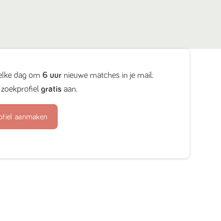
elke dag om
6 uur
nieuwe matches in je mail.
zoekprofiel
gratis
aan.
ofiel aanmaken