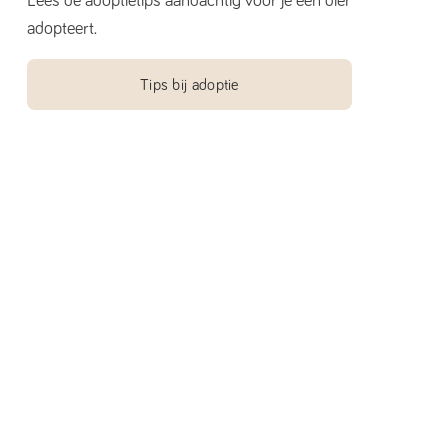
Lees de adoptietips aandachtig voor je een dier
adopteert.
Tips bij adoptie