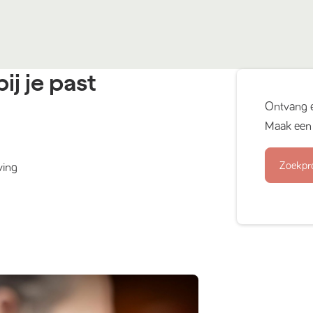
ij je past
Ontvang 
Maak een 
Zoekpr
ving