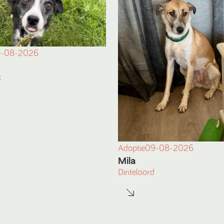
-08-2026
k
Adoptie
09-08-2026
Mila
Dinteloord