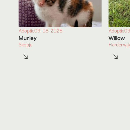
Adoptie
09-08-2026
Adoptie
09
Murley
Willow
Skopje
Harderwij