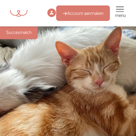
Account aanmaken
menu
Succesmatch