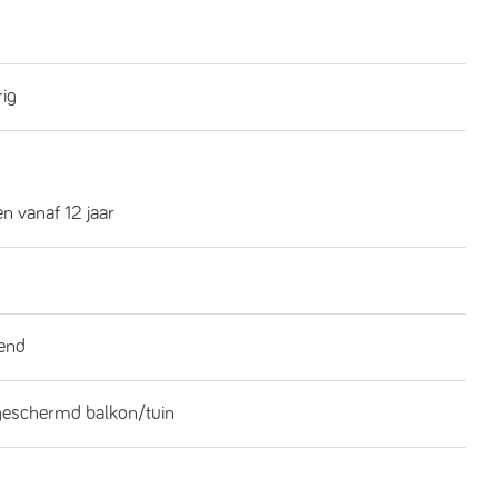
rig
n vanaf 12 jaar
end
geschermd balkon/tuin