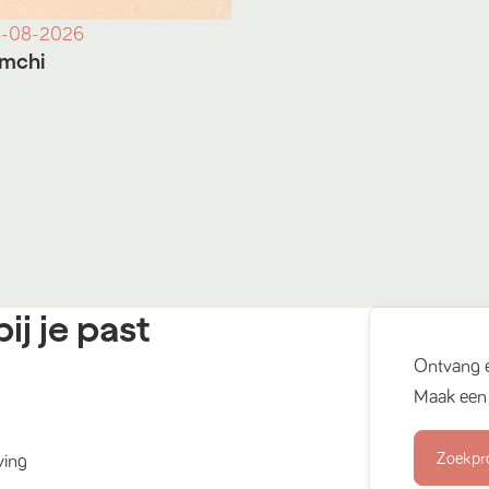
-08-2026
imchi
ij je past
Ontvang 
Maak een 
Zoekpr
ving