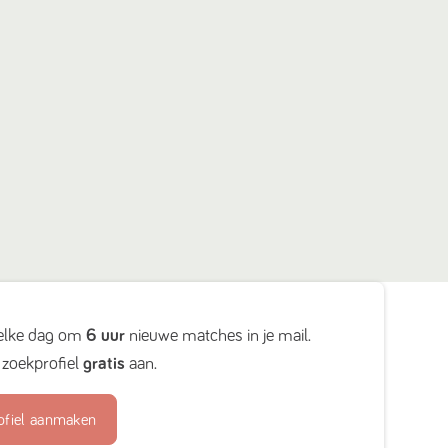
elke dag om
6 uur
nieuwe matches in je mail.
zoekprofiel
gratis
aan.
ofiel aanmaken