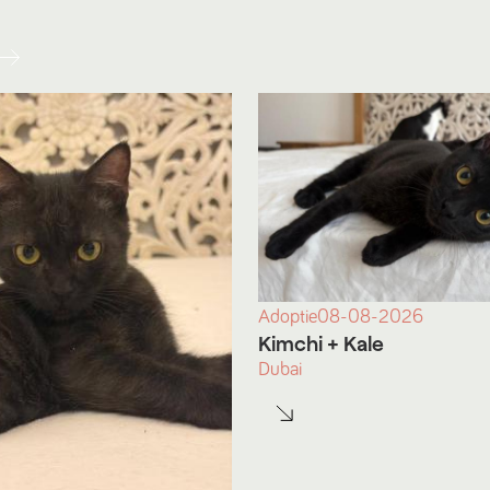
Adoptie
08-08-2026
Kimchi
+ Kale
Dubai