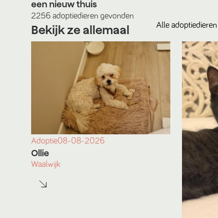
een nieuw thuis
2256
adoptiedieren
gevonden
Alle
adoptiedieren
Bekijk ze allemaal
Adoptie
08-08-2026
Ollie
Waalwijk